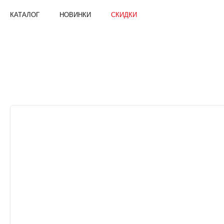
КАТАЛОГ
НОВИНКИ
СКИДКИ
ШОРТЫ
ДЛЯ
МАЛЬЧИКОВ
|
ONSTUFF
—
БРЕНД
ДЕТСКОЙ
ОДЕЖДЫ