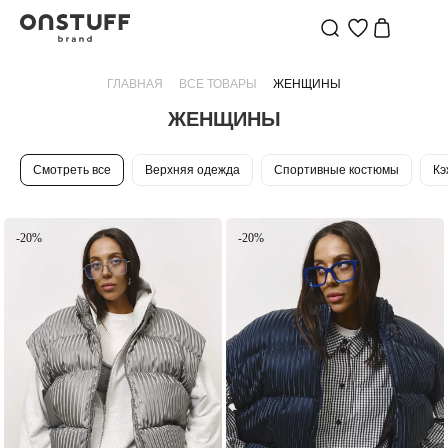
ЖЕНСКАЯ
ОДЕЖДА
ГЛАВНАЯ
ВСЕ ТОВАРЫ
ЖЕНЩИНЫ
|
ЖЕНЩИНЫ
ONSTUFF
—
Смотреть все
Верхняя одежда
Спортивные костюмы
Кэ
БРЕНД
ДЕТСКОЙ
ОДЕЖДЫ
-20%
-20%