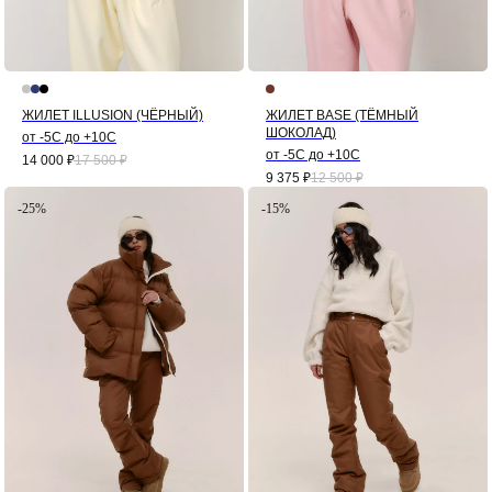
ЖИЛЕТ ILLUSION (ЧЁРНЫЙ)
ЖИЛЕТ BASE (ТЁМНЫЙ
ШОКОЛАД)
от -5С до +10С
от -5С до +10С
14 000
₽
17 500
₽
9 375
₽
12 500
₽
-25%
-15%