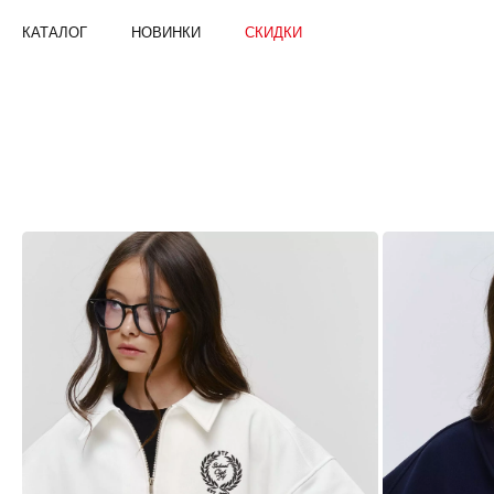
КАТАЛОГ
НОВИНКИ
СКИДКИ
СВИТШОТЫ
И
АНОРАКИ
ДЛЯ
ШКОЛЫ
|
ONSTUFF
—
БРЕНД
ДЕТСКОЙ
ОДЕЖДЫ