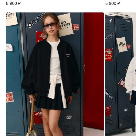
5 900
₽
5 900
₽