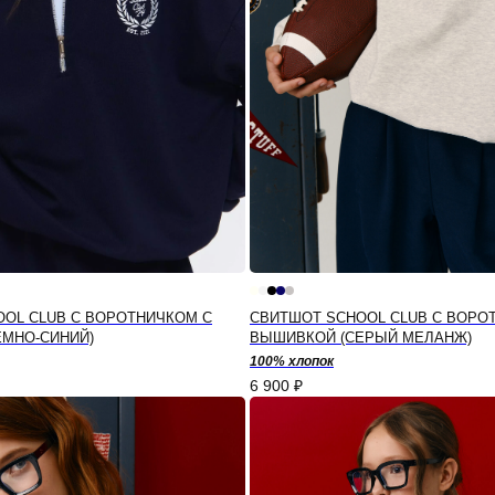
OL CLUB С ВОРОТНИЧКОМ С
СВИТШОТ SCHOOL CLUB С ВОРО
ЁМНО-СИНИЙ)
ВЫШИВКОЙ (СЕРЫЙ МЕЛАНЖ)
100% хлопок
6 900
₽