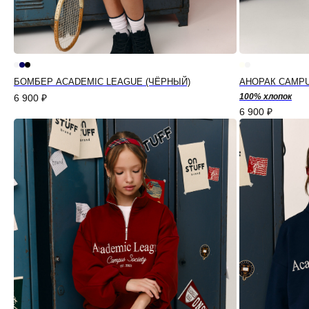
БОМБЕР ACADEMIC LEAGUE (ЧЁРНЫЙ)
АНОРАК CAMPU
100% хлопок
6 900
₽
6 900
₽