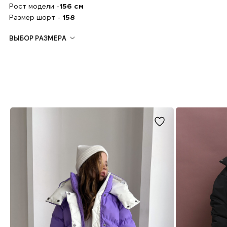
Рост модели -
156 см
Размер шорт -
158
ВЫБОР РАЗМЕРА
Поможем подобрать размер в чате
What's App
или
Tel