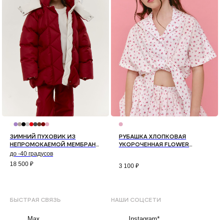
ЗИМНИЙ ПУХОВИК ИЗ
РУБАШКА ХЛОПКОВАЯ
НЕПРОМОКАЕМОЙ МЕМБРАНЫ
УКОРОЧЕННАЯ FLOWER
КОЛОР-БЛОК (БОРДО)
(РОЗА)
до -40 градусов
18 500
₽
3 100
₽
БЫСТРАЯ СВЯЗЬ
НАШИ СОЦСЕТИ
Max
Instagram*