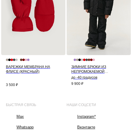
ВАРЕЖКИ МЕМБРАНА НА
ЗИМНИЕ БРЮКИ ИЗ
ФЛИСЕ (КРАСНЫЙ)
НЕПРОМОКАЕМОЙ
МЕМБРАНЫ (ЧЕРНЫЙ)
до -40 градусов
9 900
₽
3 500
₽
БЫСТРАЯ СВЯЗЬ
НАШИ СОЦСЕТИ
Max
Instagram*
Whatsapp
Вконтакте