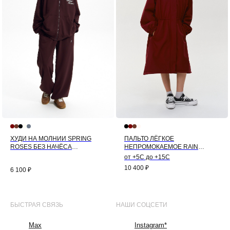
ХУДИ НА МОЛНИИ SPRING
ПАЛЬТО ЛЁГКОЕ
ROSES БЕЗ НАЧЁСА
НЕПРОМОКАЕМОЕ RAIN
(ШОКОЛАД)
(БОРДО)
от +5С до +15С
10 400
₽
6 100
₽
БЫСТРАЯ СВЯЗЬ
НАШИ СОЦСЕТИ
Max
Instagram*