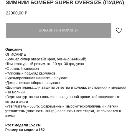
ЗИМНИЙ БОМБЕР SUPER OVERSIZE (ПУДРА)
22900,00
₽
ДОБАВИТЬ В КОРЗИНУ
Описание
ОПИСАНИЕ
•Бомбер супер оверсайз кроя, очень объёмный;
•Температурный режим: от -10 до -30 градусов
•Съёмный капюшон
•Флисовый подклад карманов
•Брендированная нашивка на рукаве
•Декоративная сборка на рукаве
•Двойная планка для защиты от ветра и холода: внутренняя и внешняя
•На молнии
•Верхняя курточная ткань с инновационной пропиткой защищает от
ветра и влаги
•Утеплитель - 300гр. Современный, высокотехнологичный и лёгкий
утеплитель (плотность 300гр.) переносит все стирки, не сбивается в
комки
Рост модели 152 см
Размер на модели 152