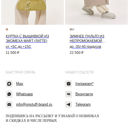
КУРТКА С ВЫШИВКОЙ ИЗ
ЗИМНЕЕ ПАЛЬТО ИЗ
ЭКОМЕХА MART (ЛАТТЕ)
НЕПРОМОКАЕМОЙ
МЕМБРАНЫ (БЕЖЕВЫЙ)
от +5C до +15С
до -35/-40 градусов
11 500
₽
22 500
₽
БЫСТРАЯ СВЯЗЬ
НАШИ СОЦСЕТИ
Max
Instagram*
Whatsapp
Вконтакте
info@onstuff-brand.ru
Telegram
ПОДПИШИСЬ НА РАССЫЛКУ И УЗНАВАЙ О НОВИНКАХ
И СКИДКАХ В ЧИСЛЕ ПЕРВЫХ