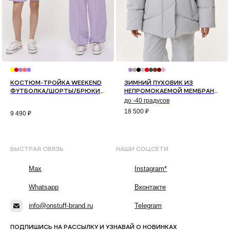
КОСТЮМ-ТРОЙКА WEEKEND
ЗИМНИЙ ПУХОВИК ИЗ
ФУТБОЛКА/ШОРТЫ/БРЮКИ
НЕПРОМОКАЕМОЙ МЕМБРАНЫ
(ЛАВАНДА)
КОЛОР-БЛОК (СЕРЫЙ)
до -40 градусов
18 500
₽
9 490
₽
БЫСТРАЯ СВЯЗЬ
НАШИ СОЦСЕТИ
Max
Instagram*
Whatsapp
Вконтакте
info@onstuff-brand.ru
Telegram
ПОДПИШИСЬ НА РАССЫЛКУ И УЗНАВАЙ О НОВИНКАХ