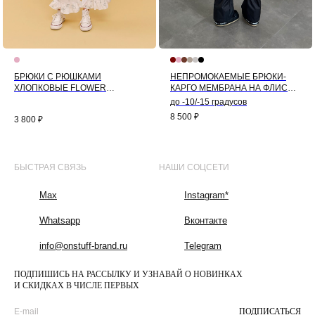
БРЮКИ С РЮШКАМИ
НЕПРОМОКАЕМЫЕ БРЮКИ-
ХЛОПКОВЫЕ FLOWER
КАРГО МЕМБРАНА НА ФЛИСЕ
(РОМАШКА)
(ЧЕРНЫЙ)
до -10/-15 градусов
8 500
₽
3 800
₽
БЫСТРАЯ СВЯЗЬ
НАШИ СОЦСЕТИ
Max
Instagram*
Whatsapp
Вконтакте
info@onstuff-brand.ru
Telegram
ПОДПИШИСЬ НА РАССЫЛКУ И УЗНАВАЙ О НОВИНКАХ
И СКИДКАХ В ЧИСЛЕ ПЕРВЫХ
ПОДПИСАТЬСЯ