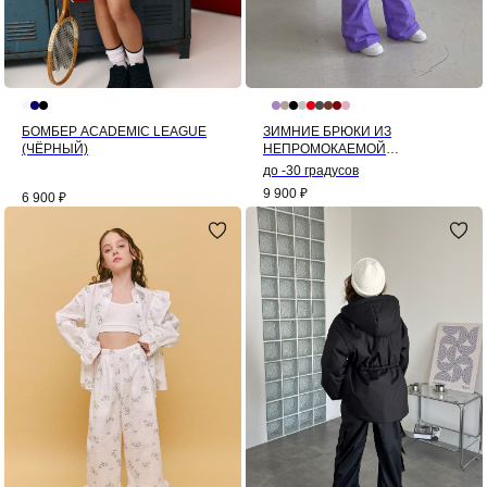
БОМБЕР ACADEMIC LEAGUE
ЗИМНИЕ БРЮКИ ИЗ
(ЧЁРНЫЙ)
НЕПРОМОКАЕМОЙ
МЕМБРАНЫ (ЛАВАНДА)
до -30 градусов
9 900
₽
6 900
₽