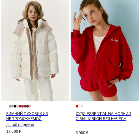
ЗИМНИЙ ПУХОВИК ИЗ
ХУДИ ESSENTIAL НА МОЛНИИ
НЕПРОМОКАЕМОЙ
С ВЫШИВКОЙ БЕЗ НАЧЁСА
МЕМБРАНЫ КОЛОР-БЛОК
(КРАСНЫЙ)
до -40 градусов
(МОЛОЧНЫЙ)
18 500
₽
5 900
₽