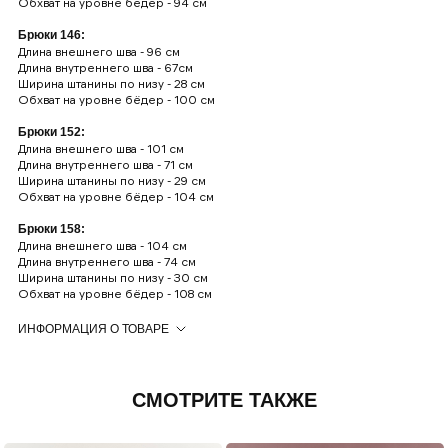
Обхват на уровне бёдер - 94 см
Брюки 146:
Длина внешнего шва - 96 см
Длина внутреннего шва - 67см
Ширина штанины по низу - 28 см
Обхват на уровне бёдер - 100 см
Брюки 152:
Длина внешнего шва - 101 см
Длина внутреннего шва - 71 см
Ширина штанины по низу - 29 см
Обхват на уровне бёдер - 104 см
Брюки 158:
Длина внешнего шва - 104 см
Длина внутреннего шва - 74 см
Ширина штанины по низу - 30 см
Обхват на уровне бёдер - 108 см
ИНФОРМАЦИЯ О ТОВАРЕ
Поможем подобрать размер в
What's App
.
ОПИСАНИЕ
-Верх брюк выполнен из непромокаемой и ветрозащитной
СМОТРИТЕ ТАКЖЕ
мембранной ткани.
-Утеплитель - alpolux
-Внутренний шнурок для регулирования объёма