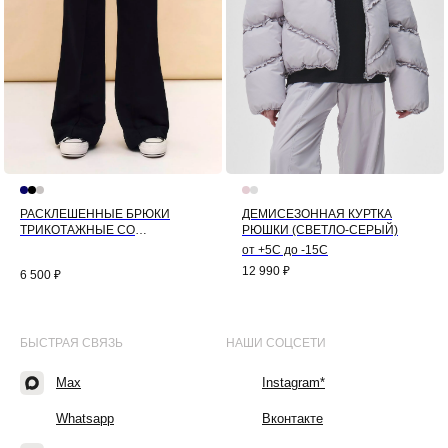
РАСКЛЕШЕННЫЕ БРЮКИ
ДЕМИСЕЗОННАЯ КУРТКА
ТРИКОТАЖНЫЕ СО
РЮШКИ (СВЕТЛО-СЕРЫЙ)
СТРЕЛКАМИ (ЧЁРНЫЙ)
от +5С до -15С
12 990
₽
6 500
₽
БЫСТРАЯ СВЯЗЬ
НАШИ СОЦСЕТИ
Max
Instagram*
Whatsapp
Вконтакте