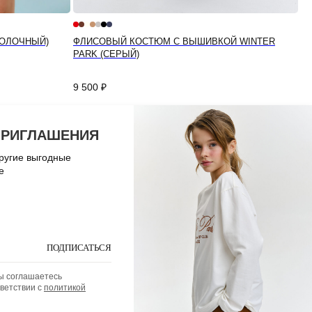
МОЛОЧНЫЙ)
ФЛИСОВЫЙ КОСТЮМ С ВЫШИВКОЙ WINTER
PARK (СЕРЫЙ)
9 500
₽
ПРИГЛАШЕНИЯ
БЫСТРАЯ СВЯЗЬ
НАШИ СОЦСЕТИ
другие выгодные
Max
Instagram*
е
Whatsapp
Вконтакте
info@onstuff-brand.ru
Telegram
ПОДПИСАТЬСЯ
ы соглашаетесь
тветствии с
политикой
Разработка сайта
* запрещенная сеть в РФ