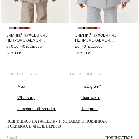
ЗИМНИЙ ПУХОВИК ИЗ
ЗИМНИЙ ПУХОВИК ИЗ
НЕПРОМОКАЕМОЙ
НЕПРОМОКАЕМОЙ
МЕМБРАНЫ КОЛОР-БЛОК
МЕМБРАНЫ КОЛОР-БЛОК
от 0 до -40 градусов
до -40 градусов
(БЕЖЕВЫЙ)
(СЕРЫЙ)
18 500
₽
18 500
₽
БЫСТРАЯ СВЯЗЬ
НАШИ СОЦСЕТИ
Max
Instagram*
Whatsapp
Вконтакте
info@onstuff-brand.ru
Telegram
ПОДПИШИСЬ НА РАССЫЛКУ И УЗНАВАЙ О НОВИНКАХ
И СКИДКАХ В ЧИСЛЕ ПЕРВЫХ
ПОДПИСАТЬСЯ