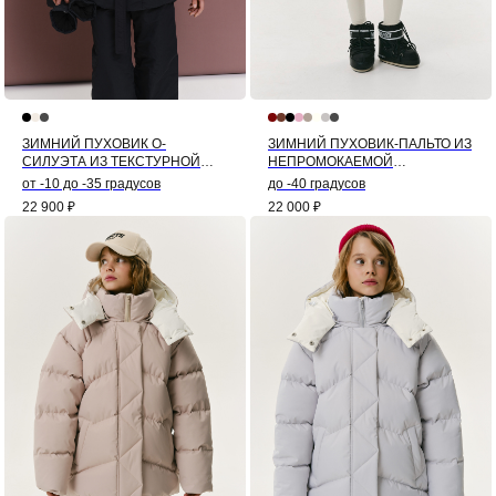
ЗИМНИЙ ПУХОВИК О-
ЗИМНИЙ ПУХОВИК-ПАЛЬТО ИЗ
СИЛУЭТА ИЗ ТЕКСТУРНОЙ
НЕПРОМОКАЕМОЙ
ЖАТОЙ ТКАНИ (ЧЕРНЫЙ)
МЕМБРАНЫ КОЛОР-БЛОК
от -10 до -35 градусов
до -40 градусов
(СЕРЫЙ)
22 900
₽
22 000
₽