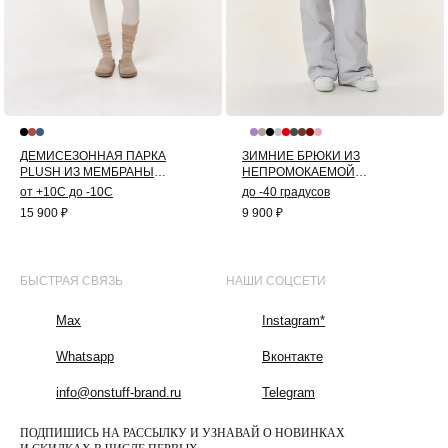
ДЕМИСЕЗОННАЯ ПАРКА
ЗИМНИЕ БРЮКИ ИЗ
PLUSH ИЗ МЕМБРАНЫ
НЕПРОМОКАЕМОЙ
(ДЕНИМ)
МЕМБРАНЫ (СЕРЫЙ)
от +10С до -10С
до -40 градусов
15 900
₽
9 900
₽
БЫСТРАЯ СВЯЗЬ
НАШИ СОЦСЕТИ
Max
Instagram*
Whatsapp
Вконтакте
info@onstuff-brand.ru
Telegram
ПОДПИШИСЬ НА РАССЫЛКУ И УЗНАВАЙ О НОВИНКАХ