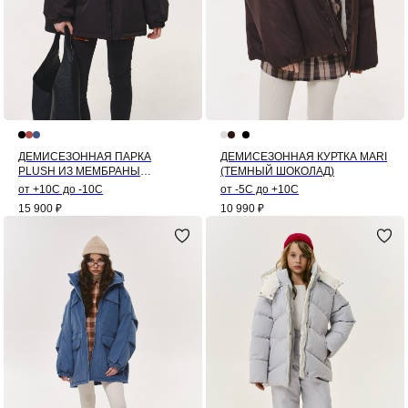
ДЕМИСЕЗОННАЯ ПАРКА
ДЕМИСЕЗОННАЯ КУРТКА MARI
PLUSH ИЗ МЕМБРАНЫ
(ТЕМНЫЙ ШОКОЛАД)
(ЧЕРНЫЙ)
от +10С до -10С
от -5С до +10С
15 900
₽
10 990
₽