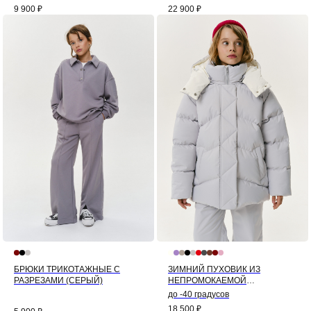
9 900
₽
22 900
₽
БРЮКИ ТРИКОТАЖНЫЕ С
ЗИМНИЙ ПУХОВИК ИЗ
РАЗРЕЗАМИ (СЕРЫЙ)
НЕПРОМОКАЕМОЙ
МЕМБРАНЫ КОЛОР-БЛОК
до -40 градусов
(СЕРЫЙ)
18 500
₽