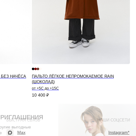
 БЕЗ НАЧЁСА
ПАЛЬТО ЛЁГКОЕ НЕПРОМОКАЕМОЕ RAIN
(ШОКОЛАД)
от +5С до +15С
10 400
₽
ПРИГЛАШЕНИЯ
БЫСТРАЯ СВЯЗЬ
НАШИ СОЦСЕТИ
другие выгодные
Max
Instagram*
е