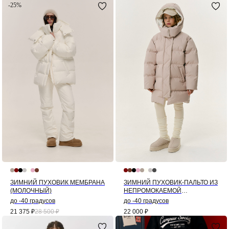
-25%
ЗИМНИЙ ПУХОВИК МЕМБРАНА
ЗИМНИЙ ПУХОВИК-ПАЛЬТО ИЗ
(МОЛОЧНЫЙ)
НЕПРОМОКАЕМОЙ
МЕМБРАНЫ КОЛОР-БЛОК
до -40 градусов
до -40 градусов
(БЕЖЕВЫЙ)
21 375
₽
28 500
₽
22 000
₽