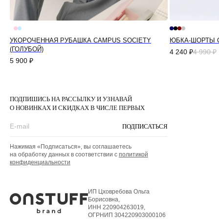
УКОРОЧЕННАЯ РУБАШКА CAMPUS SOCIETY
ЮБКА-ШОРТЫ С
(ГОЛУБОЙ)
4 240
₽
4 990
₽
5 900
₽
ПОДПИШИСЬ НА РАССЫЛКУ И УЗНАВАЙ
О НОВИНКАХ И СКИДКАХ В ЧИСЛЕ ПЕРВЫХ
ПОДПИСАТЬСЯ
Нажимая «Подписаться», вы соглашаетесь
на обработку данных в соответствии с
политикой
конфиденциальности
ИП Цховребова Ольга
Борисовна,
ИНН 220904263019,
ОГРНИП 304220903000106