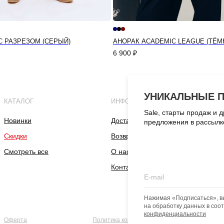
 РАЗРЕЗОМ (СЕРЫЙ)
АНОРАК ACADEMIC LEAGUE (ТЁМ
6 900
₽
УНИКАЛЬНЫЕ 
КАТАЛОГ
ИНФОРМАЦИЯ
Sale, старты продаж и 
Новинки
Доставка и оплата
предложения в рассылк
Скидки
Возврат и обмен
Смотреть все
О нас
Контакты
Нажимая «Подписаться», в
на обработку данных в соо
конфиденциальности
Оферта
Политика конфиденциальности