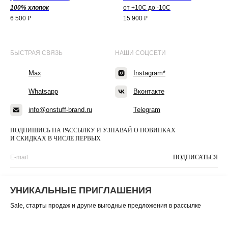
(ЧЕРНЫЙ)
100% хлопок
от +10С до -10С
6 500
₽
15 900
₽
БЫСТРАЯ СВЯЗЬ
НАШИ СОЦСЕТИ
Max
Instagram*
Whatsapp
Вконтакте
info@onstuff-brand.ru
Telegram
ПОДПИШИСЬ НА РАССЫЛКУ И УЗНАВАЙ О НОВИНКАХ
И СКИДКАХ В ЧИСЛЕ ПЕРВЫХ
ПОДПИСАТЬСЯ
Нажимая «Подписаться», вы соглашаетесь на обработку данных
в соответствии с
политикой конфиденциальности
УНИКАЛЬНЫЕ ПРИГЛАШЕНИЯ
Sale, старты продаж и другие выгодные предложения в рассылке
ИП Цховребова Ольга
Борисовна, ИНН 220904263019,
ОГРНИП 304220903000106