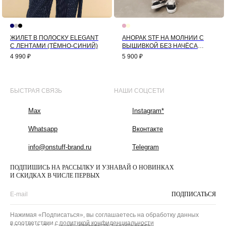
ЖИЛЕТ В ПОЛОСКУ ELEGANT
АНОРАК STF НА МОЛНИИ С
С ЛЕНТАМИ (ТЁМНО-СИНИЙ)
ВЫШИВКОЙ БЕЗ НАЧЁСА
(РОЗОВЫЙ)
4 990
₽
5 900
₽
БЫСТРАЯ СВЯЗЬ
НАШИ СОЦСЕТИ
Max
Instagram*
Whatsapp
Вконтакте
info@onstuff-brand.ru
Telegram
ПОДПИШИСЬ НА РАССЫЛКУ И УЗНАВАЙ О НОВИНКАХ
И СКИДКАХ В ЧИСЛЕ ПЕРВЫХ
ПОДПИСАТЬСЯ
Нажимая «Подписаться», вы соглашаетесь на обработку данных
в соответствии с
политикой конфиденциальности