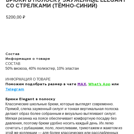
БРЮКИ В ПОЛОСКУ ЗАУЖЕННЫЕ ELEGANT
СО СТРЕЛКАМИ (ТЁМНО-СИНИЙ)
5200,00
₽
ДОБАВИТЬ В КОРЗИНУ
Состав
Информация о товаре
СОСТАВ
50% вискоза, 40% полиэстер, 10% эластан
ИНФОРМАЦИЯ О ТОВАРЕ
Поможем подобрать размер в чате
MAX
,
What's App
или
Telegram
Брюки Elegant в полоску
Классические школьные брюки, которые выглядят современно.
Прямой, слегка зауженный силуэт и тонкая вертикальная полоска
делают образ более собранным и визуально вытягивают силуэт.
Мягкая резинка на поясе обеспечивает комфортную посадку без
давления, поэтому брюки удобно носить каждый день. Их легко
сочетать с рубашками, поло, лонгсливами, трикотажем и жакетом из
этой же коллекции — для более классических или расслабленных