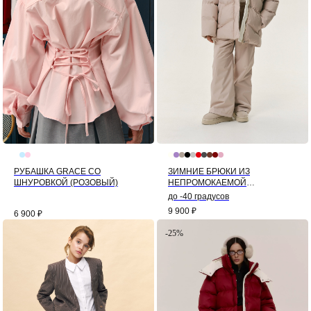
РУБАШКА GRACE СО
ЗИМНИЕ БРЮКИ ИЗ
ШНУРОВКОЙ (РОЗОВЫЙ)
НЕПРОМОКАЕМОЙ
МЕМБРАНЫ (БЕЖЕВЫЙ)
до -40 градусов
9 900
₽
6 900
₽
-25%