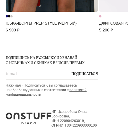
ЮБКА-ШОРТЫ PREP STYLE (ЧЁРНЫЙ)
ДЖИНСОВАЯ РУ
6 900
₽
5 200
₽
ПОДПИШИСЬ НА РАССЫЛКУ И УЗНАВАЙ
О НОВИНКАХ И СКИДКАХ В ЧИСЛЕ ПЕРВЫХ
ПОДПИСАТЬСЯ
Нажимая «Подписаться», вы соглашаетесь
на обработку данных в соответствии с
политикой
конфиденциальности
ИП Цховребова Ольга
Борисовна,
ИНН 220904263019,
ОГРНИП 304220903000106