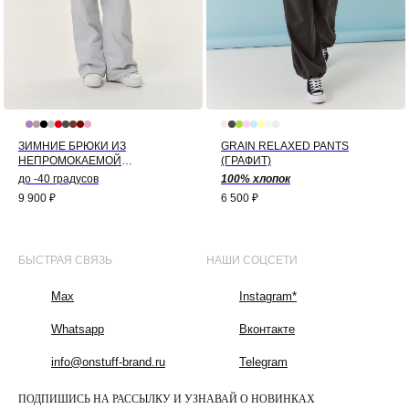
ЗИМНИЕ БРЮКИ ИЗ
GRAIN RELAXED PANTS
НЕПРОМОКАЕМОЙ
(ГРАФИТ)
МЕМБРАНЫ (СЕРЫЙ)
до -40 градусов
100% хлопок
9 900
₽
6 500
₽
БЫСТРАЯ СВЯЗЬ
НАШИ СОЦСЕТИ
Max
Instagram*
Whatsapp
Вконтакте
info@onstuff-brand.ru
Telegram
ПОДПИШИСЬ НА РАССЫЛКУ И УЗНАВАЙ О НОВИНКАХ