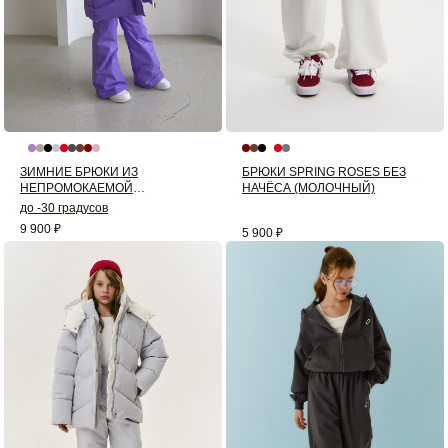
ЗИМНИЕ БРЮКИ ИЗ
БРЮКИ SPRING ROSES БЕЗ
НЕПРОМОКАЕМОЙ
НАЧЁСА (МОЛОЧНЫЙ)
МЕМБРАНЫ (ЛАВАНДА)
до -30 градусов
9 900
₽
5 900
₽