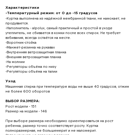
Характеристики
-Температурный режим: от 0 до -15 градусов
-Куртка выполнена из надёжной мембранной ткани, не намокает, не
продувается.
-Наполнитель - alpolux, самый практичный и простой в уходе
утеплитель, не сбивается в комки после всех стирок. Не требует
взбивания, всегда остаётся на месте.
-Воротник-стойка
-Манжет-резинка на рукавах
-Внутренняя ветрозащитная планка
-Внешняя ветрозащитная планка
-На молнии
-Регуляторы объёма по низу
-Регуляторы объёма на талии
Уход
Машинная стирка при температуре воды не выше 40 градусов, отжим
не более 600 оборотов
ВЫБОР РАЗМЕРА:
Рост модели - 151
Размер на модели - 146
При выборе размера необходимо ориентироваться на рост
ребенка, размер точно соответствует росту. Куртка
полноразмерная, не большемерит и не маломерит.