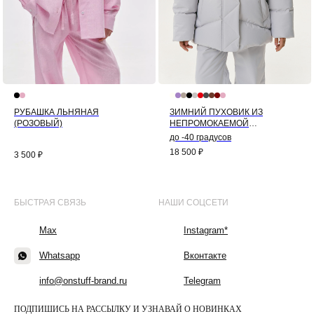
РУБАШКА ЛЬНЯНАЯ
ЗИМНИЙ ПУХОВИК ИЗ
(РОЗОВЫЙ)
НЕПРОМОКАЕМОЙ
МЕМБРАНЫ КОЛОР-БЛОК
до -40 градусов
(СЕРЫЙ)
18 500
₽
3 500
₽
БЫСТРАЯ СВЯЗЬ
НАШИ СОЦСЕТИ
Max
Instagram*
Whatsapp
Вконтакте
info@onstuff-brand.ru
Telegram
ПОДПИШИСЬ НА РАССЫЛКУ И УЗНАВАЙ О НОВИНКАХ