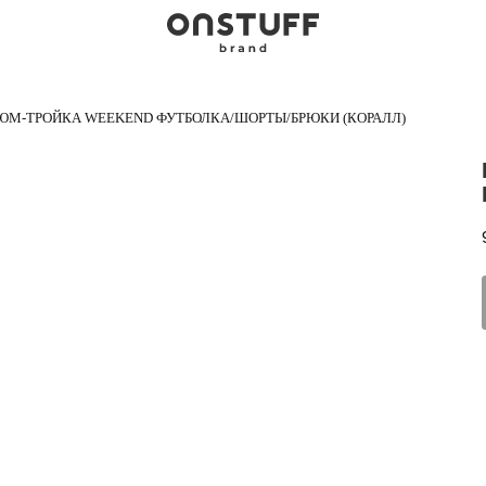
ЮМ-ТРОЙКА WEEKEND ФУТБОЛКА/ШОРТЫ/БРЮКИ (КОРАЛЛ)