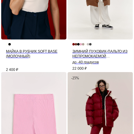
МАЙКА В РУБЧИК SOFT BASE
ЗИМНИЙ ПУХОВИК-ПАЛЬТО ИЗ
(МОЛОЧНЫЙ)
НЕПРОМОКАЕМОЙ
МЕМБРАНЫ КОЛОР-БЛОК
до -40 градусов
(ШОКОЛАД)
22 000
₽
2 400
₽
-25%