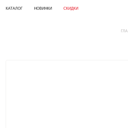
КАТАЛОГ
НОВИНКИ
СКИДКИ
БРЮКИ
ДЛЯ
ГЛ
МАЛЬЧИКОВ
|
ONSTUFF
—
БРЕНД
ДЕТСКОЙ
ОДЕЖДЫ