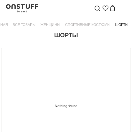
ЖЕНСКИЕ
ВНАЯ
ШОРТЫ
ВСЕ ТОВАРЫ
ЖЕНЩИНЫ
СПОРТИВНЫЕ КОСТЮМЫ
ШОРТЫ
|
ШОРТЫ
ONSTUFF
—
БРЕНД
ДЕТСКОЙ
ОДЕЖДЫ
Nothing found