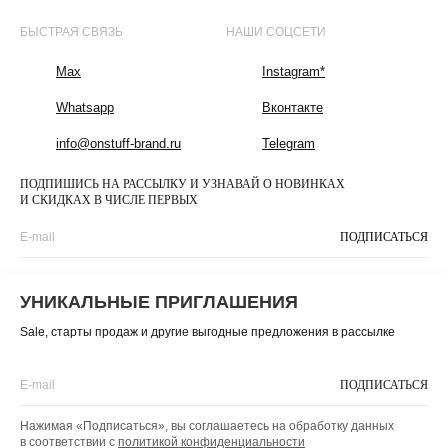
БЫСТРАЯ СВЯЗЬ
НАШИ СОЦСЕТИ
Max
Instagram*
Whatsapp
Вконтакте
info@onstuff-brand.ru
Telegram
ПОДПИШИСЬ НА РАССЫЛКУ И УЗНАВАЙ О НОВИНКАХ
И СКИДКАХ В ЧИСЛЕ ПЕРВЫХ
ПОДПИСАТЬСЯ
Нажимая «Подписаться», вы соглашаетесь на обработку данных
в соответствии с
политикой конфиденциальности
УНИКАЛЬНЫЕ ПРИГЛАШЕНИЯ
Sale, старты продаж и другие выгодные предложения в рассылке
ИП Цховребова Ольга
Борисовна, ИНН 220904263019,
ОГРНИП 304220903000106
ПОДПИСАТЬСЯ
Оферта
Нажимая «Подписаться», вы соглашаетесь на обработку данных
Политика конфиденциальности
Разработка сайта
* запрещенная сеть в РФ
в соответствии с
политикой конфиденциальности