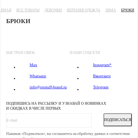
ЗИМНИЕ
АВНАЯ
БРЮКИ
ВСЕ ТОВАРЫ
ДЕВОЧКИ
ВЕРХНЯЯ ОДЕЖДА
ЗИМА
БРЮКИ
ДЛЯ
БРЮКИ
ДЕВОЧЕК
|
ONSTUFF
—
БРЕНД
БЫСТРАЯ СВЯЗЬ
НАШИ СОЦСЕТИ
ДЕТСКОЙ
ОДЕЖДЫ
Max
Instagram*
Whatsapp
Вконтакте
info@onstuff-brand.ru
Telegram
ПОДПИШИСЬ НА РАССЫЛКУ И УЗНАВАЙ О НОВИНКАХ
И СКИДКАХ В ЧИСЛЕ ПЕРВЫХ
ПОДПИСАТЬСЯ
Нажимая «Подписаться», вы соглашаетесь на обработку данных в соответствии