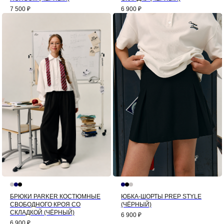
7 500
₽
6 900
₽
БРЮКИ PARKER КОСТЮМНЫЕ
ЮБКА-ШОРТЫ PREP STYLE
СВОБОДНОГО КРОЯ СО
(ЧЁРНЫЙ)
СКЛАДКОЙ (ЧЁРНЫЙ)
6 900
₽
6 900
₽