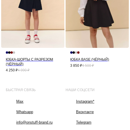
ЮБКА-ШОРТЫ С РАЗРЕЗОМ
ЮБКА BASE (ЧЁРНЫЙ)
(ЧЁРНЫЙ)
3 850
₽
4 500
₽
4 250
₽
4 990
₽
БЫСТРАЯ СВЯЗЬ
НАШИ СОЦСЕТИ
Max
Instagram*
Whatsapp
Вконтакте
info@onstuff-brand.ru
Telegram