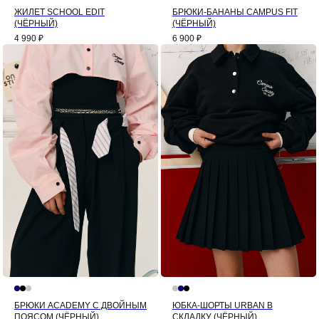
ЖИЛЕТ SCHOOL EDIT
БРЮКИ-БАНАНЫ CAMPUS FIT
(ЧЁРНЫЙ)
(ЧЁРНЫЙ)
4 990
₽
6 900
₽
БРЮКИ ACADEMY С ДВОЙНЫМ
ЮБКА-ШОРТЫ URBAN В
ПОЯСОМ (ЧЁРНЫЙ)
СКЛАДКУ (ЧЁРНЫЙ)