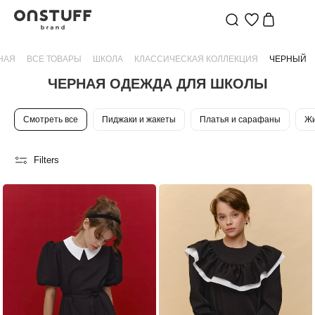
КЛАССИЧЕСКАЯ
НАЯ
ЧЕРНАЯ
ВСЕ ТОВАРЫ
ШКОЛА
КЛАССИЧЕСКАЯ КОЛЛЕКЦИЯ
ЧЕРНЫЙ
ОДЕЖДА
ЧЕРНАЯ ОДЕЖДА ДЛЯ ШКОЛЫ
ДЛЯ
ШКОЛЫ
Смотреть все
Пиджаки и жакеты
Платья и сарафаны
Ж
|
ONSTUFF
—
Filters
БРЕНД
ДЕТСКОЙ
ОДЕЖДЫ